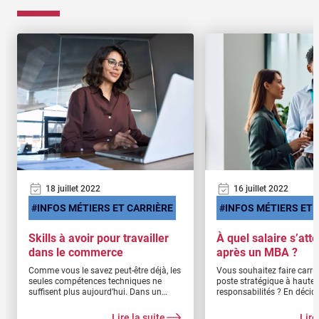
18 juillet 2022
16 juillet 2022
INFOS MÉTIERS ET CARRIÈRE
INFOS MÉTIERS ET 
Skills à avoir pour travailler
À quel salaire s’att
dans le commerce
après un MBA ?
Comme vous le savez peut-être déjà, les
Vous souhaitez faire carri
seules compétences techniques ne
poste stratégique à hautes
suffisent plus aujourd’hui. Dans un
responsabilités ? En décid
contexte de plus en plus concurrentiel,
un MBA, vous mettez toute
les compétences personnelles tiennent
de votre côté ! Ce cursus d
Lire la suite
Lire