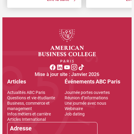
ainsi une place de premier choix.
vous prépare à avoir une v
D’ailleurs, selon une étude Michael Page
du monde de l’entreprise e
réalisée avec Cadremploi, près de 40 %
spécialiser dans un domaine
des cadres commerciaux utilisent
l’issue de votre parcours, 
davantage au quotidien leurs soft skills
toutes les compétences né
que leurs savoir-faire. Mieux encore, 70
pour accéder à de nombre
% des employeurs se déclarent prêts à
opportunités. Mais savez-
recruter un commercial essentiellement
salaire vous attendre aprè
sur la base de ses qualités personnelles
! Hard skills, soft skills, mad skills…
American Business College Paris vous
dit tout sur les skills à avoir pour faire
carrière dans le commerce !
Mise à jour site : Janvier 2026
Articles
Événements ABC Paris
Actualités ABC Paris
Journée portes ouvertes
Questions et vie étudiante
Réunion d’informations
Business, commerce et
Une journée avec nous
management
Webinaire
Infos métiers et carrière
Job dating
Articles International
Adresse