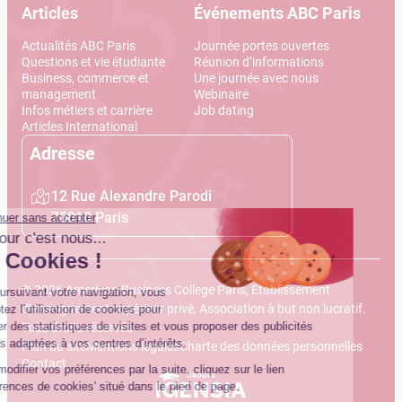
Articles
Événements ABC Paris
Actualités ABC Paris
Journée portes ouvertes
Questions et vie étudiante
Réunion d’informations
Business, commerce et
Une journée avec nous
management
Webinaire
Infos métiers et carrière
Job dating
Articles International
Adresse
12 Rue Alexandre Parodi
75010 Paris
© 2026 American Business College Paris, Établissement
d’enseignement supérieur privé, Association à but non lucratif.
Tous droits réservés
Plan du site
Mentions légales
Charte des données personnelles
Contact