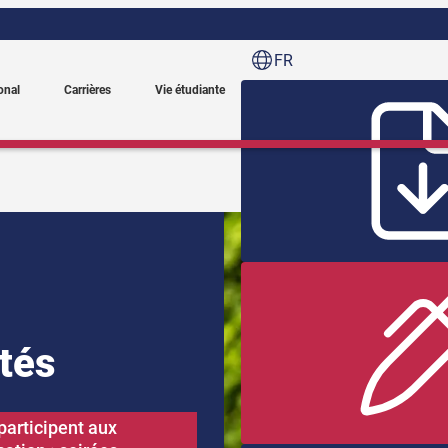
FR
onal
Carrières
Vie étudiante
ités
participent aux