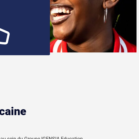
icaine
s au sein du Groupe IGENSIA Education.