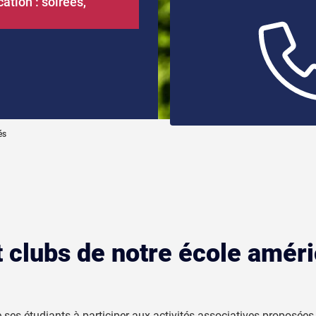
tion : soirées,
és
t clubs de notre école amér
ses étudiants à participer aux activités associatives proposée