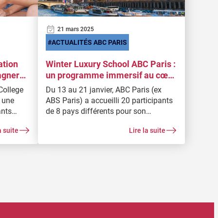
21 mars 2025
ACTUALITÉS ABC PARIS
ation
Winter Luxury School ABC Paris :
agner
un programme immersif au cœur
e des
du luxe à Paris
College
Du 13 au 21 janvier, ABC Paris (ex
e une
ABS Paris) a accueilli 20 participants
ants
de 8 pays différents pour son
80 %),
nouveau programme « Winter Luxury
a suite
Lire la suite
s et non
School : Fashion in the City of Light ».
à ces
ssue de
lacé au
lisé
ns des