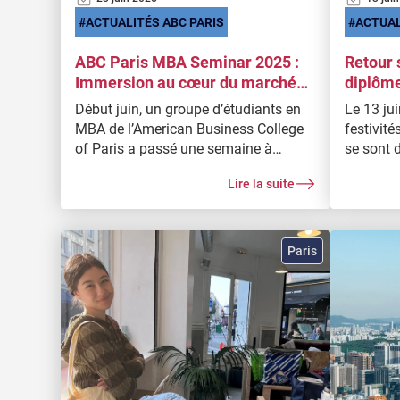
ACTUALITÉS ABC PARIS
ACTUAL
ABC Paris MBA Seminar 2025 :
Retour 
Immersion au cœur du marché
diplôme
Européen
l’ABC P
Début juin, un groupe d’étudiants en
Le 13 jui
!
MBA de l’American Business College
festivité
of Paris a passé une semaine à
se sont 
Amsterdam pour prendre part à la
cérémoni
Lire la suite
troisième édition de notre séminaire
aussi un
développé en étroite collaboration
rassembl
avec notre partenaire de longue date,
professi
le Seagull Institute. L’objectif :
par des r
Paris
immerger nos étudiants dans le
moments 
marché européen, ses pratiques et sa
culture.