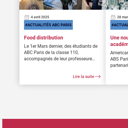
4 avril 2025
28 mar
ACTUALITÉS ABC PARIS
ACTUAL
Food distribution
Une nou
académi
Le 1er Mars dernier, des étudiants de
l’Unive
ABC Paris de la classe 110,
American
Sud
accompagnés de leur professeure
ABS Pari
Gaelle Loughhead, ont participé à une
partenar
expérience de volontariat en
l’Univers
Lire la suite
collaboration avec Serve the City
universit
Paris. Leur mission : distribuer des
mieux cl
boissons et des repas chauds à ceux
dans le besoin, tout en mettant leur
apprentissage en pratique.