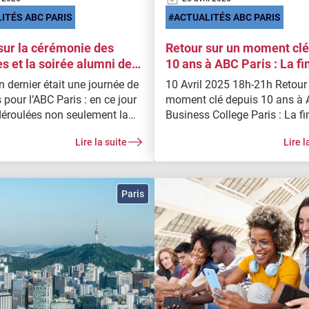
ITÉS ABC PARIS
ACTUALITÉS ABC PARIS
sur la cérémonie des
Retour sur un moment clé
s et la soirée alumni de
10 ans à ABC Paris : La fi
aris, au Pavillon Dauphine
Company Case
n dernier était une journée de
10 Avril 2025 18h-21h Retour sur un
s pour l’ABC Paris : en ce jour
moment clé depuis 10 ans à
déroulées non seulement la
Business College Paris : La fi
e de la promotion 2024, mais
Company Case. A l’ABC Paris 
Lire la suite
Lire l
e grande soirée alumni
mantra rime avec learning by
ant anciens élèves et
en cours comme dans la cons
onnels. Une journée marquée
du développement profession
etrouvailles sincères et des
chaque étudiant.
Paris
inoubliables.