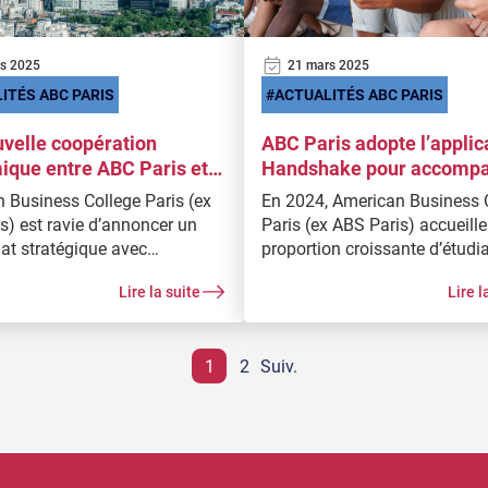
s 2025
21 mars 2025
ITÉS ABC PARIS
ACTUALITÉS ABC PARIS
velle coopération
ABC Paris adopte l’applic
que entre ABC Paris et
Handshake pour accomp
rsité Hanyang en Corée du
l’insertion professionnell
 Business College Paris (ex
En 2024, American Business 
étudiants
s) est ravie d’annoncer un
Paris (ex ABS Paris) accueill
iat stratégique avec
proportion croissante d’étudi
ité Hanyang, l’une des
internationaux anglophones (
Lire la suite
Lire l
és les plus prestigieuses et
principalement non européen
assées en Corée du Sud.
francophones. Pour garantir 
étudiants une insertion
1
2
Suiv.
professionnelle optimale à l’i
leur parcours, l’ABC Paris a p
cœur de sa stratégie un plan
d’accompagnement personna
renforcé, aligné sur les besoi