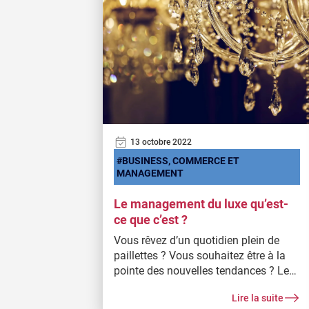
13 octobre 2022
BUSINESS, COMMERCE ET
MANAGEMENT
Le management du luxe qu’est-
ce que c’est ?
Vous rêvez d’un quotidien plein de
paillettes ? Vous souhaitez être à la
pointe des nouvelles tendances ? Le
monde du management du luxe est
Lire la suite
fait pour vous ! Spécialisé dans les