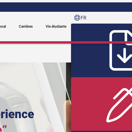
FR
onal
Carrières
Vie étudiante
érience
e”