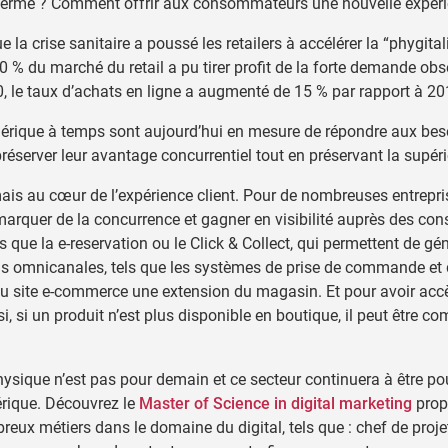
 terme ? Comment offrir aux consommateurs une nouvelle expérie
 la crise sanitaire a poussé les retailers à accélérer la “phygit
0 % du marché du retail a pu tirer profit de la forte demande obse
 le taux d’achats en ligne a augmenté de 15 % par rapport à 20
érique à temps sont aujourd’hui en mesure de répondre aux besoi
préserver leur avantage concurrentiel tout en préservant la supér
mais au cœur de l’expérience client. Pour de nombreuses entrepri
marquer de la concurrence et gagner en visibilité auprès des co
ue la e-reservation ou le Click & Collect, qui permettent de génér
ons omnicanales, tels que les systèmes de prise de commande et 
 site e-commerce une extension du magasin. Et pour avoir accès 
, si un produit n’est plus disponible en boutique, il peut être com
ysique n’est pas pour demain et ce secteur continuera à être pou
rique. Découvrez le
Master of Science in digital marketing
prop
reux métiers dans le domaine du digital, tels que : chef de proj