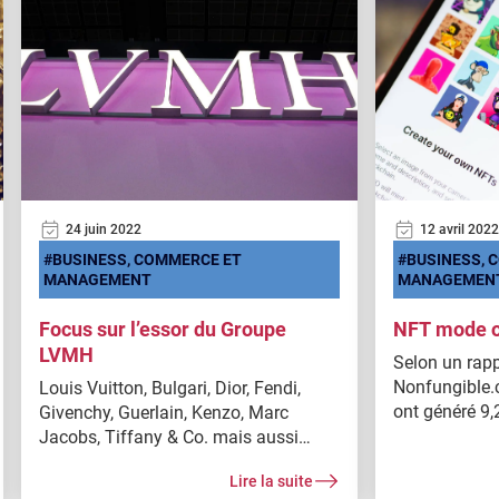
24 juin 2022
12 avril 2022
BUSINESS, COMMERCE ET
BUSINESS, 
MANAGEMENT
MANAGEMEN
Focus sur l’essor du Groupe
NFT mode ou
LVMH
Selon un rapp
Nonfungible.
Louis Vuitton, Bulgari, Dior, Fendi,
ont généré 9,
Givenchy, Guerlain, Kenzo, Marc
octobre 2021,
Jacobs, Tiffany & Co. mais aussi
dollars de pl
Moët & Chandon, Veuve Clicquot,
Lire la suite
même année. 
Krug, Dom Pérignon, Maison Ruinart,