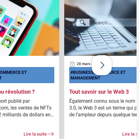
28 mars 2022
COMMERCE ET
BUSINESS, COMMERCE ET
T
MANAGEMENT
 révolution ?
Tout savoir sur le Web 3
ort publié par
Également connu sous le nom 
com, les ventes de NFTs
3.0, le Web 3 est un terme qui p
2 milliards de dollars en
de l’ampleur depuis quelque tem
 soit 162 millions de
désigne la prochaine génération
us qu’au début de cette
d’Internet, qui fonctionne au m
Lire la suite
Lire la s
Ces chiffres
protocoles décentralisés et ent