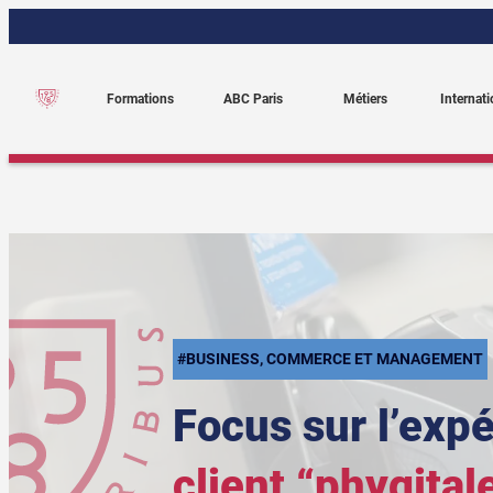
Aller
au
contenu
Formations
ABC Paris
Métiers
Internati
#BUSINESS, COMMERCE ET MANAGEMENT
Focus sur l’exp
client “phygital