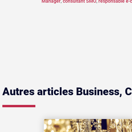
Manager
,
consultant SMO
,
responsable e
Autres articles Business