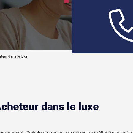
négocie les prix. American
métier d’Acheteur dans le 
eteur dans le luxe
Acheteur dans le luxe
commerçant, l’Acheteur dans le luxe exerce un métier “passion” t