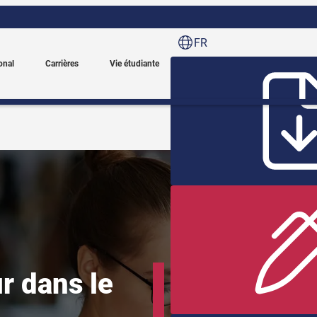
FR
onal
Carrières
Vie étudiante
L’Acheteur dans le luxe év
mode et de la haute-coutur
r dans le
cosmétique haut de gamme. 
luxe à fort potentiel comm
fournisseurs qui répondent