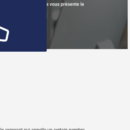
 Business College Paris vous présente le
luxe.
rès exigeant qui appelle un certain nombre