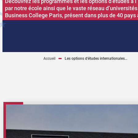
Découvrez les programmes et les options d’études à l
par notre école ainsi que le vaste réseau d’université
Business College Paris, présent dans plus de 40 pays 
Accueil
Les options d’études internationales…