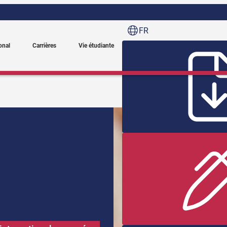
FR
onal
Carrières
Vie étudiante