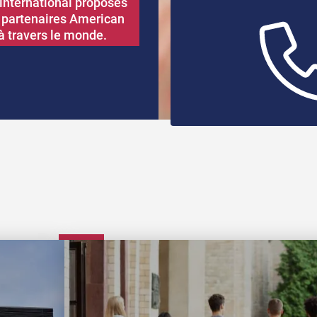
’international proposés
s partenaires American
à travers le monde.