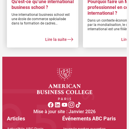
Qu’est-ce qu’une international
Pourquoi faire un M
business school ?
professionnel en 
international ?
Une international business school est
une école de commerce spécialisée
Dans un contexte économ
dans la formation de cadres
par la mondialisation, le
d’envergure mondiale. Leur polyvalence
international est une filièr
est sollicitée par les plus grandes
tous ceux qui cherchent leu
entreprises aussi bien en France
faire carrière dans ce dom
Lire la suite
Lire
qu’ailleurs. Qu’est-ce qu’une
devez suivre une formatio
international business school ? Quels
L’idéal est de suivre un Ma
sont ses avantages ? Ses débouchés ?
commerce international ou
Découvrez tout ce qu’il faut retenir avec
formation de niveau Bac+5
American Business College Paris !
Mise à jour site : Janvier 2026
Articles
Événements ABC Paris
Actualités ABC Paris
Journée portes ouvertes