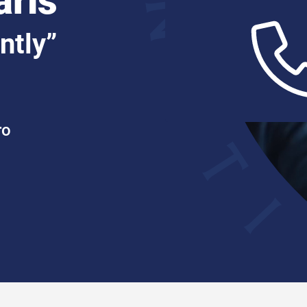
aris
ntly”
ro