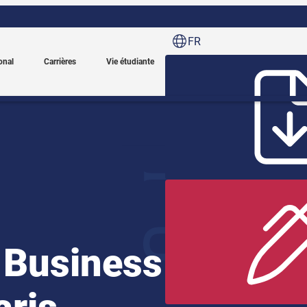
FR
onal
Carrières
Vie étudiante
 Business