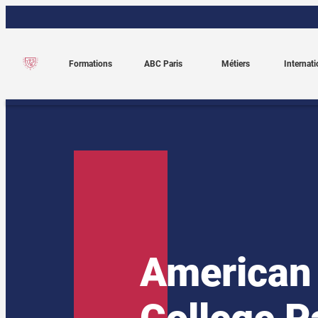
Aller
au
contenu
Formations
ABC Paris
Métiers
Internati
American